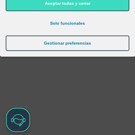
Aceptar todas y cerrar
Aviso Legal
|
Política de Privacidad
|
Política de Cookies
|
Condiciones de Contratación
ExpertosLOPD® | Web realizada por nuestros propios técnicos,
Solo funcionales
¿te gustaría una así para tu negocio?
Gestionar preferencias