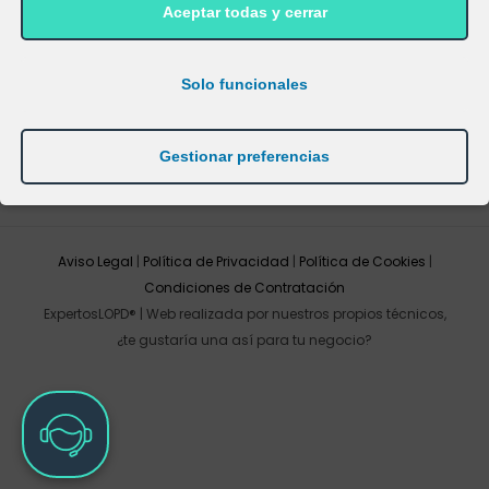
Aceptar todas y cerrar
Solo funcionales
Gestionar preferencias
Aviso Legal
|
Política de Privacidad
|
Política de Cookies
|
Condiciones de Contratación
ExpertosLOPD® | Web realizada por nuestros propios técnicos,
¿te gustaría una así para tu negocio?