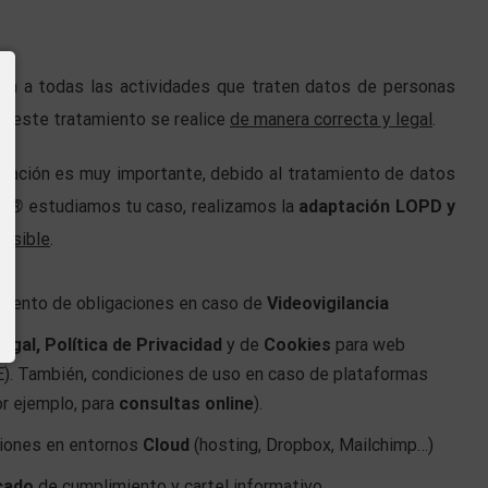
gan a todas las actividades que traten datos de personas
ue este tratamiento se realice
de manera correcta y legal
.
ligación es muy importante, debido al tratamiento de datos
PD®
estudiamos tu caso, realizamos la
adaptación LOPD y
nsible
.
iento de obligaciones en caso de
Videovigilancia
egal, Política de Privacidad
y de
Cookies
para web
). También, condiciones de uso en caso de plataformas
r ejemplo, para
consultas online
).
iones en entornos
Cloud
(hosting, Dropbox, Mailchimp…)
cado
de cumplimiento y cartel informativo