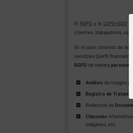
El
RGPD
y la
LOPD-GDD
so
(clientes, trabajadores, us
En el caso concreto de las
sensibles (perfil financiero
RGPD
de manera
personali
Análisis
de riesgos pre
Registro de Tratami
Redacción de
Documen
Cláusulas
informativa
imágenes, etc.