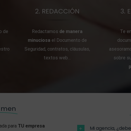
2. REDACCIÓN
3.
o de
Redactamos
de manera
Te e
s
minuciosa
el Documento de
docume
estro
Seguridad, contratos, cláusulas,
asesoramo
textos web…
sobre s
sumen
ada para
TU empresa
Mi agencia, ¿deb