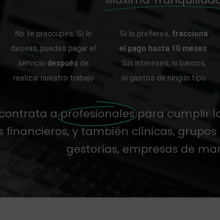
No te preocupes. Si lo
Si lo prefieres,
fracciona
deseas, puedes pagar el
el pago hasta 10 meses
.
servicio
después
de
Sin intereses, ni bancos,
realizar nuestro trabajo
ni gastos de ningún tipo
 contrata a
profesionales
para cumplir l
inancieros, y también clínicas, grupos h
gestorías, empresas de ma