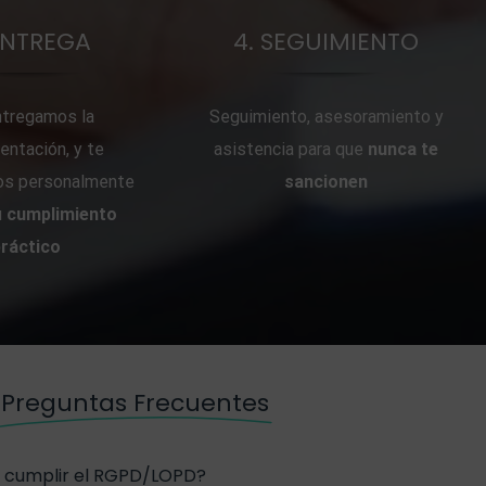
 ENTREGA
4. SEGUIMIENTO
ntregamos la
Seguimiento, asesoramiento y
ntación, y te
asistencia para que
nunca te
s personalmente
sancionen
u
cumplimiento
práctico
Preguntas Frecuentes
e cumplir el RGPD/LOPD?