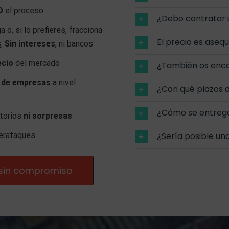
O
el proceso
¿Debo contratar
a o, si lo prefieres, fracciona
El precio es aseq
s
.
Sin intereses
, ni bancos
ecio
del mercado
¿También os enca
 de empresas
a nivel
¿Con qué plazos d
¿Cómo se entreg
atorios
ni sorpresas
¿Sería posible un
erataques
 sin compromiso