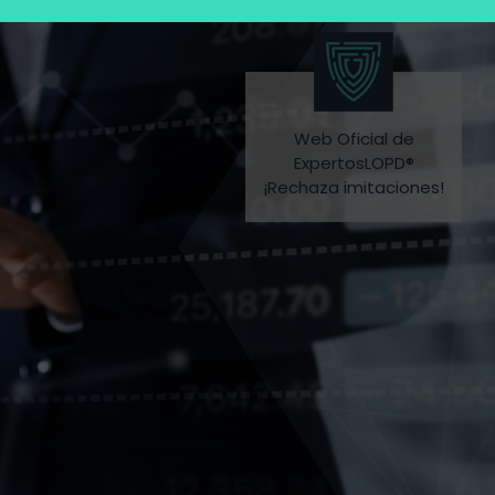
Web Oficial de
ExpertosLOPD®
¡Rechaza imitaciones!