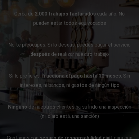
Cerca de
2.000 trabajos facturados
cada año. No
pueden estar todos equivocados
No te preocupes. Si lo deseas, puedes pagar el servicio
después
de realizar nuestro trabajo
Si lo prefieres,
fracciona el pago hasta 10 meses
. Sin
intereses, ni bancos, ni gastos de ningún tipo
Ninguno
de nuestros clientes ha sufrido una inspección
(ni, claro está, una sanción)
Contamos con
seguro de responsabilidad civil
, para que