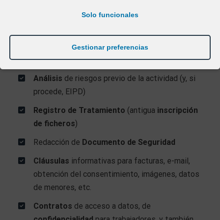
En
ExpertosLOPD®
estudiamos tu caso, realizamos la
Solo funcionales
adaptación LOPD y RGPD
de manera
personalizada
y te asesoramos de manera
práctica
y, sobre todo,
Gestionar preferencias
comprensible
.
Análisis
de riesgos previo de la actividad (y, si
procede, EIPD)
Registro de Tratamiento
(antigua
inscripción
de ficheros
)
Redacción de
Documento de Seguridad
Cláusulas
informativas para facturas, e-mail,
obtención del consentimiento, imágenes, datos
de menores, etc.
Contratos
de acceso a datos, de
confidencialidad
para trabajadores, y también