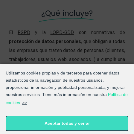
¿Qué incluye?
El
RGPD
y la
LOPD-GDD
son normativas de
protección de datos personales
, que obligan a todas
las empresas que traten datos de personas (clientes,
trabajadores, usuarios web, asociados…) a cumplir una
serie de requisitos para que este tratamiento se
Utilizamos cookies propias y de terceros para obtener datos
realice
de manera correcta y legal
. Es especialmente
estadísticos de la navegación de nuestros usuarios,
importante en este tipo de negocios, debido a las
proporcionar información y publicidad personalizada, y mejorar
nuestros servicios. Tiene más información en nuestra
Política de
peculiaridades en la relación entre franquicia y
cookies
>>
franquiciados
y a que, debido al alcance global del
proyecto, suele haber un tratamiento de datos
personales considerable.
Aceptar todas y cerrar