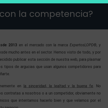
 con la competencia?
esde 2013
en el mercado con la marca
ExpertosLOPD®
, y
esde mucho antes en el sector. Hemos visto de todo, y por
cidido publicar esta sección de nuestra web, para plasmar
es tipos de argucias que usan algunos competidores para
ñarte.
rmemente en
la sinceridad, la lealtad y la buena fe
. No
os contratas a nosotros o a un competidor, obviamente no
nicos que intentamos hacerlo bien y que velamos por el
 tu negocio.