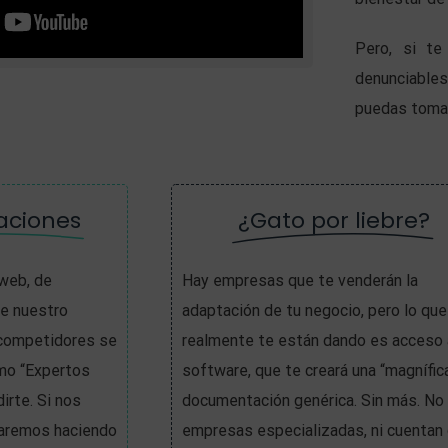
Pero, si te
denunciable
puedas tomar
aciones
¿Gato por liebre?
web, de
Hay empresas que te venderán la
de nuestro
adaptación de tu negocio, pero lo que
 competidores se
realmente te están dando es acceso 
mo “Expertos
software, que te creará una “magnífic
irte. Si nos
documentación genérica. Sin más. No
taremos haciendo
empresas especializadas, ni cuentan