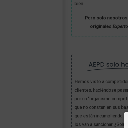
bien
Pero solo nosotros
originales
Expert
AEPD solo h
Hemos visto a competidor
clientes, haciéndose pasa
por un “organismo compet
que no constan en sus ba
que están incumpliendo la
los van a sancionar. ¿Solu