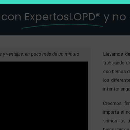
 con
ExpertosLOPD®
y no
 y ventajas, en poco más de un minuto
Llevamos
d
trabajando d
eso hemos de
los diferent
intentar enga
Creemos fi
importa si n
somos los ú
bienestar de