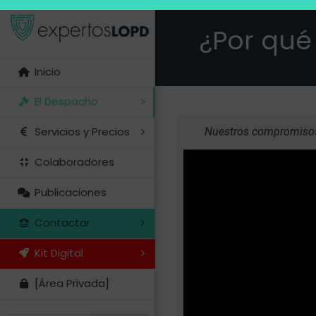
Saltar
¿Por qué
al
contenido
Inicio
El Despacho
Servicios y Precios
Nuestros compromisos
Colaboradores
Publicaciones
Contactar
Kit Digital
[Área Privada]