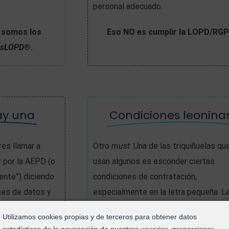
personal adecuado.
 somos los
Eso NO es cumplir la LOPD/RG
osLOPD
®.
ay una
Condiciones leonina
es llamar a
Otro
must
. Una de las triquiñuelas qu
r por la AEPD (o
usan algunos es esconder ciertas
ente”) diciendo
condiciones de contratación,
ses de datos y
especialmente en la letra pequeña. L
 normativa, que
permanencias (incluso indefinidas),
Utilizamos cookies propias y de terceros para obtener datos
ción? Contratar
penalizaciones si te quieres cambiar