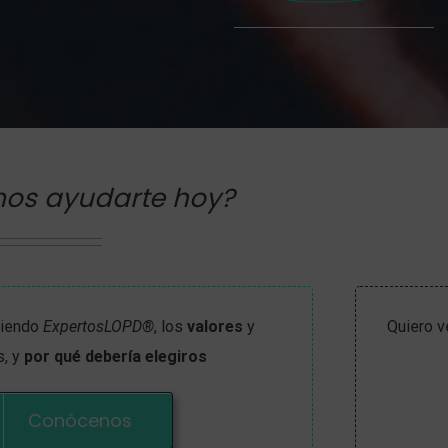
os ayudarte hoy?
ciendo
ExpertosLOPD®
, los
valores
y
Quiero v
, y
por qué debería elegiros
Conócenos