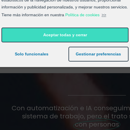
estadísticos de la navegación de nuestros usuarios, proporcionar
an la AEPD?)
empresa, obligación de contratar otr
información y publicidad personalizada, y mejorar nuestros servicios.
servicios…
Tiene más información en nuestra
Política de cookies
>>
tez (y, además,
e)
Mucho ojo con lo que firmas
Aceptar todas y cerrar
Solo funcionales
Gestionar preferencias
Con automatización e IA consegui
sistema de trabajo, pero el trato
con personas