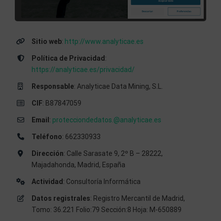
Sitio web
:
http://www.analyticae.es
Política de Privacidad
:
https://analyticae.es/privacidad/
Responsable
: Analyticae Data Mining, S.L.
CIF
: B87847059
Email
:
protecciondedatos.@analyticae.es
Teléfono
: 662330933
Dirección
: Calle Sarasate 9, 2º B – 28222,
Majadahonda, Madrid, España
Actividad
: Consultoría Informática
Datos registrales
: Registro Mercantil de Madrid,
Tomo: 36.221 Folio:79 Sección:8 Hoja: M-650889