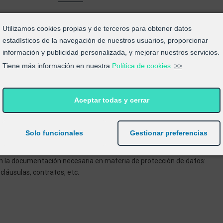
os, los siguientes elementos de la web:
Utilizamos cookies propias y de terceros para obtener datos
estadísticos de la navegación de nuestros usuarios, proporcionar
ítica de privacidad, política de cookies y condiciones de uso, siendo
información y publicidad personalizada, y mejorar nuestros servicios.
r URL. Estos textos son correctos, incluyendo los datos necesarios para
Tiene más información en nuestra
Política de cookies
>>
ativas.
to/registro contienen una primera capa informativa con la información
s, una casilla de aceptación de finalidades NO premarcada.
Aceptar todas y cerrar
posición de los clientes un medio gratuito de ejercicio de derechos. Ad
das necesarias para una correcta gestión de los mismos.
Solo funcionales
Gestionar preferencias
a capa informativa con información de las cookies instaladas.
n la documentación necesaria en materia de protección de datos:
láusulas, contratos, etc.