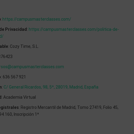
b
:
https://campusmasterclasses.com/
 de Privacidad
:
https://campusmasterclasses.com/politica-de-
d/
able
: Cozy Time, S.L.
876423
rsos@campusmasterclasses.com
o
: 636 567 921
n
:
C/ General Ricardos, 98, 5º, 28019, Madrid, España
d
: Academia Virtual
gistrales
: Registro Mercantil de Madrid, Tomo 27419, Folio 45,
4.160, Inscripción 1ª