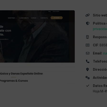
Sitio we
Política
privacida
Respons
CIF
: B85
Email
:
cu
Teléfon
Direcció
Activida
Datos Re
Hoja M-49