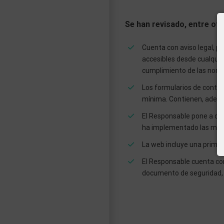
Se han revisado, entre otr
Cuenta con aviso legal, pol
accesibles desde cualquie
cumplimiento de las norm
Los formularios de contac
mínima. Contienen, ademá
El Responsable pone a dis
ha implementado las medi
La web incluye una primer
El Responsable cuenta co
documento de seguridad, c