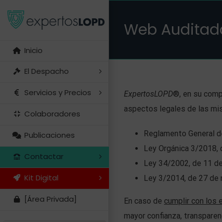
Saltar
al
Web Auditad
contenido
Inicio
El Despacho
Servicios y Precios
ExpertosLOPD
®, en su comp
aspectos legales de las mis
Colaboradores
Reglamento General d
Publicaciones
Ley Orgánica 3/2018, 
Contactar
Ley 34/2002, de 11 de 
Kit Digital
Ley 3/2014, de 27 de 
[Área Privada]
En caso de
cumplir con los 
mayor confianza, transparen