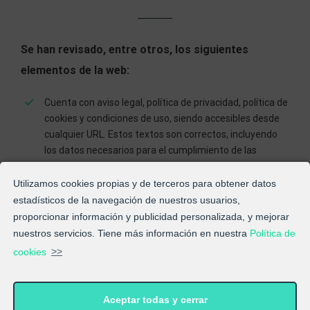
Se han revisado, entre otros, los siguientes
elementos de la web:
Cuenta con aviso legal, política de privacidad, política de
cookies y condiciones de uso, siendo accesibles desde
cualquier URL. Estos textos son correctos, incluyendo
los datos necesarios para el cumplimiento de las
normativas.
Utilizamos cookies propias y de terceros para obtener datos
Los formularios de contacto/registro contienen una
estadísticos de la navegación de nuestros usuarios,
primera capa informativa con la información legal
proporcionar información y publicidad personalizada, y mejorar
mínima. Contienen, además, una casilla de aceptación
nuestros servicios. Tiene más información en nuestra
Política de
de finalidades NO premarcada.
cookies
>>
El Responsable pone a disposición de los clientes un
medio gratuito de ejercicio de derechos. Además, ha
implementado las medidas necesarias para una
Aceptar todas y cerrar
correcta gestión de los mismos.