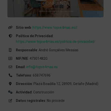
Sitio web
:
https://www.topre4mas.es//
Política de Privacidad
:
https://www.topre4mas.es/politica-de-privacidad/
Responsable
: André Gonçalves Messias
NIF/NIE
: 47301482G
Email
:
info@topre4mas.es
Teléfono
: 658747696
Dirección
: Plaza Boadilla 12, 28909, Getafe (Madrid)
Actividad
: Construcción
Datos registrales
: No procede