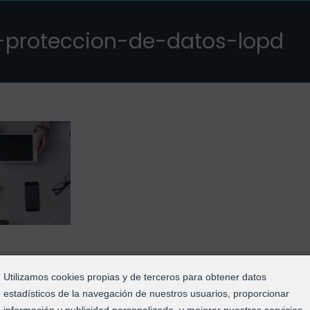
proteccion-de-datos-lopd
Utilizamos cookies propias y de terceros para obtener datos
Aviso Legal
|
Política de Privacidad
|
Política de Cookies
|
C
estadísticos de la navegación de nuestros usuarios, proporcionar
tosLOPD® | Web realizada por nuestros propios técnicos, ¿t