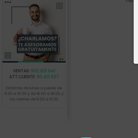
VENTAS:
900 831 641
ATT.CLIENTE:
911 413 537
Estamos de lunes a jueves de
9:30 a 14:00 y de 16:00 a 18:00, y
los viernes de 9:00 a 13:30