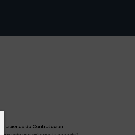
ondiciones de Contratación
e gustaría una así para tu negocio?