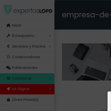
Saltar
al
empresa-de-
contenido
Inicio
El Despacho
Servicios y Precios
Colaboradores
Publicaciones
Contactar
Kit Digital
[Área Privada]
Exper