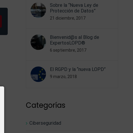
Sobre la “Nueva Ley de
Protección de Datos”
21 diciembre, 2017
sapp
pinterest
Bienvenid@s al Blog de
ExpertosLOPD®
6 septiembre, 2017
El RGPD y la “nueva LOPD”
9 marzo, 2018
Categorías
Ciberseguridad