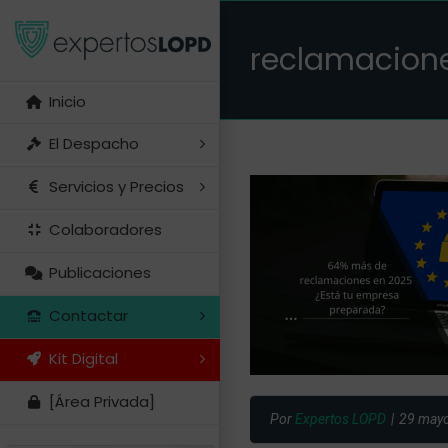
Saltar
al
reclamacion
contenido
Inicio
El Despacho
Servicios y Precios
Colaboradores
Publicaciones
Contactar
Kit Digital
[Área Privada]
Por
Expertos LOPD
|
29 mayo