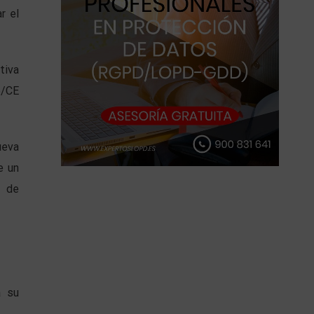
r el
tiva
5/CE
ueva
e un
o de
a su