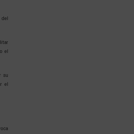
 del
itar
o el
r su
r el
voca