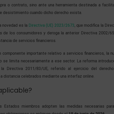
pra o contrato, sino ante una herramienta destinada a facilita
 de desistimiento cuando dicho derecho exista.
a novedad es la
Directiva (UE) 2023/2673
, que modifica la Direc
 de los consumidores y deroga la anterior Directiva 2002/6
tancia de servicios financieros.
n componente importante relativo a servicios financieros, la n
o se limita necesariamente a ese sector. La reforma introduc
la Directiva 2011/83/UE, referido al ejercicio del derech
a distancia celebrados mediante una interfaz online.
plicable?
os Estados miembros adopten las medidas necesarias par
vas obligaciones se apliquen desde el
19 de junio de 2026.