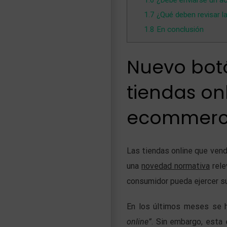
1.6
¿Debe enviarse un ac
1.7
¿Qué deben revisar la
1.8
En conclusión
Nuevo botó
tiendas on
ecommer
Las tiendas online que ven
una
novedad normativa
rele
consumidor pueda ejercer s
En los últimos meses se 
online”
. Sin embargo, esta 