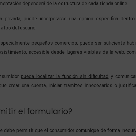
entación dependerá de la estructura de cada tienda online.
privada, puede incorporarse una opción específica dentro
atos del usuario.
especialmente pequeños comercios, puede ser suficiente habil
esistimiento, accesible desde lugares visibles de la web, com
onsumidor
pueda localizar la función sin dificultad
y comunica
que crear una cuenta, iniciar trámites innecesarios o justifica
itir el formulario?
ine debe permitir que el consumidor comunique de forma inequí