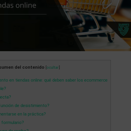
sumen del contenido
[
ocultar
]
nto en tiendas online: qué deben saber los ecommerce
le?
fecta?
función de desistimiento?
ntarse en la práctica?
 formulario?