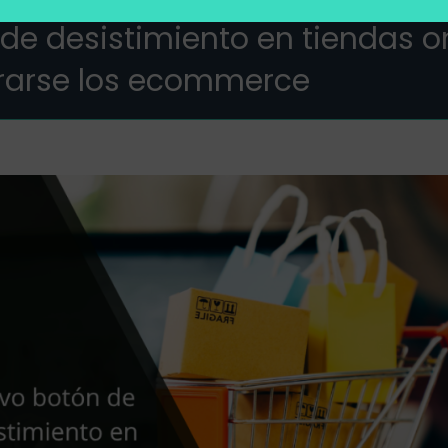
de desistimiento en tiendas 
rarse los ecommerce