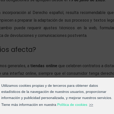
 incorporación al Derecho español, resulta recomendable que
piecen a preparar la adaptación de sus procesos y textos lega
ambio puede requerir ajustes técnicos en la web, formular
ica de devoluciones y comunicaciones postventa.
ios afecta?
inos generales, a
tiendas online
que celebren contratos a dista
una interfaz online, siempre que el consumidor tenga derech
Utilizamos cookies propias y de terceros para obtener datos
estadísticos de la navegación de nuestros usuarios, proporcionar
jemplo, ecommerce de venta de productos, contratación onlin
información y publicidad personalizada, y mejorar nuestros servicios.
uscripciones cuando legalmente exista derecho de desistimien
Tiene más información en nuestra
Política de cookies
>>