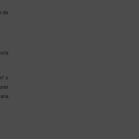
o de
está
n” o
uras
aria