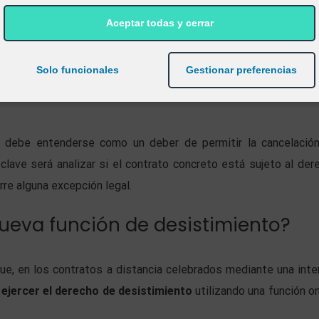
productos o servicios admiten desistimiento. La normativ
epciones, entre otras, para bienes personalizados, productos
Aceptar todas y cerrar
ucar con rapidez, productos precintados que no sean aptos 
 salud o higiene y que hayan sido desprecintados, determin
Solo funcionales
Gestionar preferencias
servicios completamente ejecutados con consentimiento
no debe entenderse como un deber de permitir la cancelació
 clave será analizar si el contrato concreto está sujeto al der
rre alguna excepción legal.
nueva función de desistimiento?
ue, en los contratos a distancia celebrados mediante una inte
a
ejercer el derecho de desistimiento
utilizando una función on