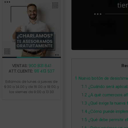
VENTAS:
900 831 641
Re
ATT.CLIENTE:
911 413 537
1
Nuevo botón de desistimie
Estamos de lunes a jueves de
1.1
¿Cuándo será aplicab
9:30 a 14:00 y de 16:00 a 18:00, y
los viernes de 9:00 a 13:30
1.2
¿A qué comercios a
1.3
¿Qué exige la nueva 
1.4
¿Cómo puede impleme
1.5
¿Qué debe permitir el