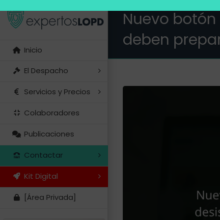
Saltar
Nuevo botón 
al
deben prepa
contenido
Inicio
El Despacho
Servicios y Precios
Ver
imagen
Colaboradores
más
Publicaciones
grande
Contactar
Kit Digital
[Área Privada]