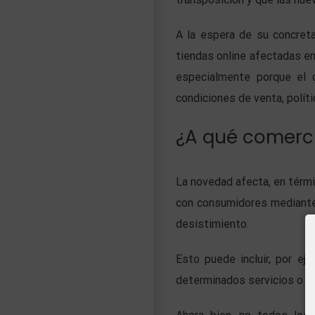
A la espera de su concreta
tiendas online afectadas em
especialmente porque el c
condiciones de venta, polít
¿A qué comerc
La novedad afecta, en térm
con consumidores mediante 
desistimiento.
Esto puede incluir, por e
determinados servicios o s