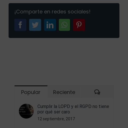
precio-
¡Comparte en redes sociales!
lopd-
rgpd
facebook
twitter
linkedin
whatsapp
pinterest
Comentari
Popular
Reciente
Cumplir la LOPD y el RGPD no tiene
por qué ser caro
12 septiembre, 2017