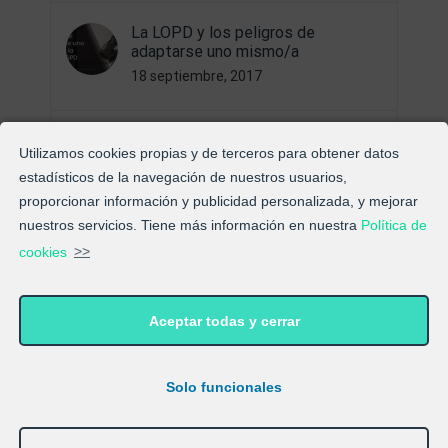
La LOPD y los peligros de
adaptarse uno mismo/a
18 septiembre, 2017
Sobre la “Nueva Ley de Protección
Utilizamos cookies propias y de terceros para obtener datos
de Datos”
estadísticos de la navegación de nuestros usuarios,
21 diciembre, 2017
proporcionar información y publicidad personalizada, y mejorar
nuestros servicios. Tiene más información en nuestra
Política de
Bienvenid@s al Blog de
cookies
>>
ExpertosLOPD®
6 septiembre, 2017
Aceptar todas y cerrar
El RGPD y la “nueva LOPD”
9 marzo, 2018
Solo funcionales