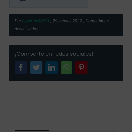
Por
Expertos LOPD
|
29 agosto, 2022
|
Comentarios
en
desactivados
kit-
digital2
¡Comparte en redes sociales!
facebook
twitter
linkedin
whatsapp
pinterest