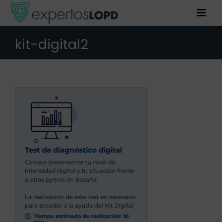
Saltar
al
contenido
kit-digital2