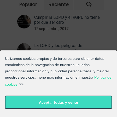
Comentari
Popular
Reciente
Cumplir la LOPD y el RGPD no tiene
por qué ser caro
12 septiembre, 2017
La LOPD y los peligros de
adaptarse uno mismo/a
18 septiembre, 2017
Utilizamos cookies propias y de terceros para obtener datos
estadísticos de la navegación de nuestros usuarios,
proporcionar información y publicidad personalizada, y mejorar
Sobre la “Nueva Ley de Protección
nuestros servicios. Tiene más información en nuestra
Política de
de Datos”
cookies
>>
21 diciembre, 2017
Bienvenid@s al Blog de
Aceptar todas y cerrar
ExpertosLOPD®
6 septiembre, 2017