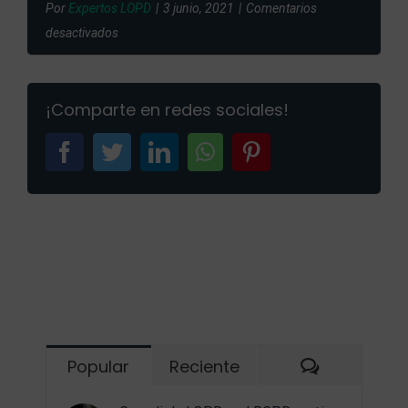
Por
Expertos LOPD
|
3 junio, 2021
|
Comentarios
en
desactivados
Derechos
protección
¡Comparte en redes sociales!
de
datos
facebook
twitter
linkedin
whatsapp
pinterest
Comentari
Popular
Reciente