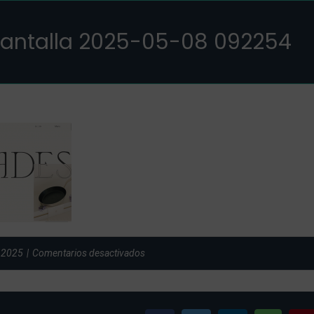
pantalla 2025-05-08 092254
en
 2025
|
Comentarios desactivados
Captura
de
pantalla