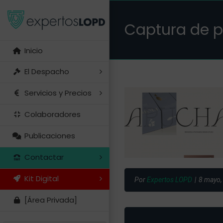
Saltar
al
Captura de 
contenido
Inicio
El Despacho
Servicios y Precios
Colaboradores
Publicaciones
Contactar
Kit Digital
Por
Expertos LOPD
|
8 mayo,
[Área Privada]