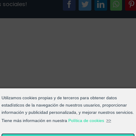
 sociales!
facebook
twitter
linkedin
what
2025-
05-
08
092254
Utilizamos cookies propias y de terceros para obtener datos
estadísticos de la navegación de nuestros usuarios, proporcionar
información y publicidad personalizada, y mejorar nuestros servicios.
Tiene más información en nuestra
Política de cookies
>>