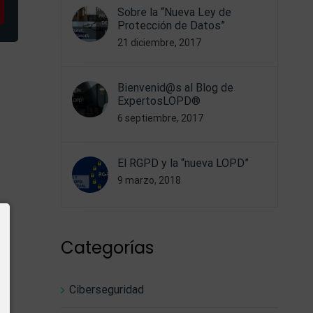
sapp
pinterest
Sobre la “Nueva Ley de
Protección de Datos”
21 diciembre, 2017
Bienvenid@s al Blog de
ExpertosLOPD®
6 septiembre, 2017
El RGPD y la “nueva LOPD”
9 marzo, 2018
Categorías
Ciberseguridad