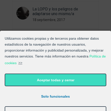
La LOPD y los peligros de
adaptarse uno mismo/a
18 septiembre, 2017
Sobre la “Nueva Ley de Protección
Utilizamos cookies propias y de terceros para obtener datos
de Datos”
estadísticos de la navegación de nuestros usuarios,
21 diciembre, 2017
proporcionar información y publicidad personalizada, y mejorar
nuestros servicios. Tiene más información en nuestra
Política de
Bienvenid@s al Blog de
cookies
>>
ExpertosLOPD®
6 septiembre, 2017
Aceptar todas y cerrar
El RGPD y la “nueva LOPD”
9 marzo, 2018
Solo funcionales