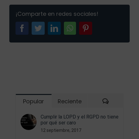
de-
¡Comparte en redes sociales!
pantalla-
(20)
facebook
twitter
linkedin
whatsapp
pinterest
Comentari
Popular
Reciente
Cumplir la LOPD y el RGPD no tiene
por qué ser caro
12 septiembre, 2017