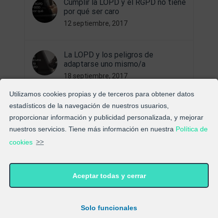
Cumplir la LOPD y el RGPD no tiene
por qué ser caro
12 septiembre, 2017
La LOPD y los peligros de
adaptarse uno mismo/a
18 septiembre, 2017
Utilizamos cookies propias y de terceros para obtener datos
estadísticos de la navegación de nuestros usuarios,
Sobre la “Nueva Ley de Protección
de Datos”
proporcionar información y publicidad personalizada, y mejorar
21 diciembre, 2017
nuestros servicios. Tiene más información en nuestra
Política de
cookies
>>
Bienvenid@s al Blog de
ExpertosLOPD®
Aceptar todas y cerrar
6 septiembre, 2017
Solo funcionales
El RGPD y la “nueva LOPD”