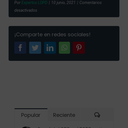
Por
Expertos LOPD
|
10 junio, 2021
|
Comentarios
en
desactivados
Copia
de
¡Comparte en redes sociales!
Derechos
protección
facebook
twitter
linkedin
whatsapp
pinterest
de
datos
Comentari
Popular
Reciente